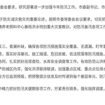
委会要求，研究部署进一步加强今年防汛工作。市委副书记、市
防灾减灾救灾的重要论述，按照市委常委会会议要求，切实把
镇养老照料中心暴雨洪水特别重大灾害教训，对防汛备汛各项工
三、查漏补缺，确保各项防汛措施落实全覆盖、无遗漏。盯牢重
患，落实好深基坑、施工隧道、危旧房屋、低洼院落等防汛措施
协同，扎实抓好巡堤查险、水库安全调度等工作。有效防范山洪
严防城区内涝，强化洪涝联排联调，加强重点区域、重点点位排
全方位监测预报，把预警提示信息及时传递到每个基层单元、防
精力抓好防汛关键期各项工作，拧紧责任链条，强化指挥调度，