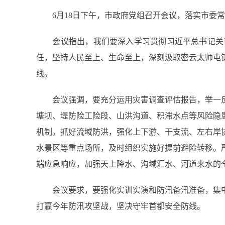
6月18日下午，市政府党组召开会议，落实市委常
会议指出，我们要深入学习贯彻习近平总书记关于
任，坚持人民至上、生命至上，深刻汲取密云太师屯
线。
会议强调，要充分运用灾害调查评估报告，举一反
塘坝、堤防险工险段、山洪沟道、积滞水点等风险隐
机制。抓好流域防洪，强化上下游、干支流、左右岸
水景区等重点场所，及时组织实施好提前避险转移。
端应急响应，加强天上降水、沟域汇水、河道来水的
会议要求，要强化实训实演和防汛备汛准备，集中
打赢今年防汛攻坚战，坚决守牢首都安全防线。