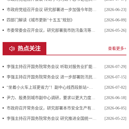
市政府党组召开会议 研究部署进一步加强今年防汛工作 殷勇主持
[2026-06-23]
四部门解读《城市更新“十五五”规划》
[2026-06-09]
市委常委会召开会议，研究部署我市防汛备汛等工作
[2026-05-26]
热点关注
查看更多+
李强主持召开国务院常务会议 听取对服务业扩能提质和“六张网”规划建设督查情况汇报等
[2026-07-29]
李强主持召开国务院常务会议 进一步部署防汛抗洪救灾工作等
[2026-07-15]
“坐着小火车上班更省力”！副中心线西段新站+新车投运
[2026-07-02]
尹力、殷勇到城市副中心调研，要求以更大力度更实举措推进城市更新，着力打造中国式现代化进程中的城市发展样板
[2026-06-18]
市政府召开常务会议，研究部署本市安全生产有关工作等事项，市长殷勇主持会议
[2026-06-05]
李强主持召开国务院常务会议 研究推进全国统一大市场建设有关工作 审议通过《现代化应急体系建设“十五五”规划》 讨论《中华人民共和国中国人民银行法（修订草案）》
[2026-05-22]