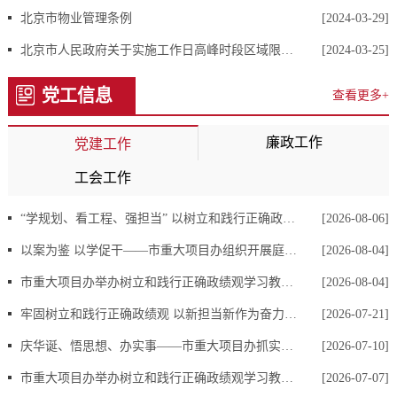
请登录北京市重大项目建设指挥部办公室门户网站“政务公开”的
北京市物业管理条例
[2024-03-29]
“依申请公开”栏目提交申请。
北京市人民政府关于实施工作日高峰时段区域限行交通管理措施的通告
[2024-03-25]
（二）填写申请表
申请获取政府信息，应当填写《北京市政府信息公开申请表》
党工信息
查看更多+
(以下简称《申请表》)。为提高申请的办理效率，申请人对所需信息
的描述应详细、准确，尽量提供该信息的名称、文号或者其他有助于
廉政工作
党建工作
本机关查询的特征性描述。《申请表》可以在北京市重大项目建设指
工会工作
挥部办公室秘书行政处领取，也可以在本机关门户网站下载，《申请
“学规划、看工程、强担当” 以树立和践行正确政绩观赋能重大项目建设
[2026-08-06]
表》复印有效。网上申请的可直接在线填写。
（三）答复时限
以案为鉴 以学促干——市重大项目办组织开展庭审旁听主题党日活动
[2026-08-04]
依据《条例》规定，行政机关不能当场答复的，应当自收到申请
市重大项目办举办树立和践行正确政绩观学习教育第四期处级干部读书班
[2026-08-04]
之日起20个工作日内予以答复，需要延长答复期限的，延长的期限最
牢固树立和践行正确政绩观 以新担当新作为奋力谱写首都重大项目高质量发展新篇章——市重大项目办召开树立和践行正确政绩观学习教育专题党课暨警示教育大会
[2026-07-21]
长不得超过20个工作日。行政机关征求第三方和其他机关意见所需时
庆华诞、悟思想、办实事——市重大项目办抓实政绩观教育落地见效
[2026-07-10]
间不计算在上述规定的期限内。
市重大项目办举办树立和践行正确政绩观学习教育第三期处级干部读书班
[2026-07-07]
（四）信息处理费