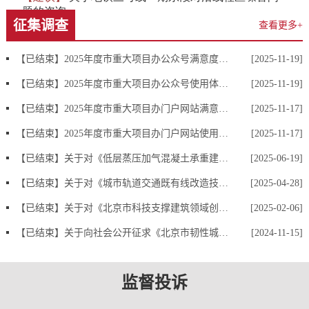
传真号码：010-55572830
征集调查
查看更多+
四、监督和救济
公民、法人或者其他组织认为行政机关在政府信息公开工作中侵
【已结束】2025年度市重大项目办公众号满意度调查问卷
[2025-11-19]
犯其合法权益的，可以向上一级行政机关或者政府信息公开工作主管
【已结束】2025年度市重大项目办公众号使用体验优化问卷
[2025-11-19]
部门投诉、举报，也可以依法申请行政复议或者提起行政诉讼。
【已结束】2025年度市重大项目办门户网站满意度调查问卷
[2025-11-17]
附件1：
【已结束】2025年度市重大项目办门户网站使用体验优化问卷
北京市政府信息公开申请表(公民)
[2025-11-17]
北京市政府信息公开申请表(法人或者其他组织)
附件2：
【已结束】关于对《低层蒸压加气混凝土承重建筑技术规程》等4项地方标准公开征求意见的通知
[2025-06-19]
【已结束】关于对《城市轨道交通既有线改造技术要求》公开征求意见的公告
[2025-04-28]
【已结束】关于对《北京市科技支撑建筑领域创新发展行动计划（2025-2027年）》（征求意见稿）公开征求意见的公告
[2025-02-06]
【已结束】关于向社会公开征求《北京市韧性城市建设专项规划（2024年—2035年）》意见的通知
[2024-11-15]
监督投诉