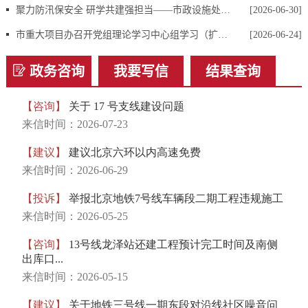
依据《国务院办公厅关于印发〈政府信息公开信息处理费管理办
聚力防汛保安全 研学共建强担当——市政设施处党支部联合安全质量处党支部开展防汛知识交流学习主题党日活动
[2026-06-30]
法〉的通知》(国办函〔2020〕109号)相关规定，为了有效调节政府
市重大项目办召开党组理论学习中心组学习（扩大）会议暨树立和践行正确政绩观 学习教育领导班子第三期读书班
[2026-06-24]
信息公开申请行为、引导申请人合理行使权利，行政机关可以向申请
公开政府信息超出一定数量或者频次范围的申请人收取费用。
政务咨询
我要写信
结果查询
行政机关依法决定收取信息处理费的，应当在政府信息公开申请
处理期限内，按照申请人获取信息的途径向申请人发出收费通知，说
明收费的依据、标准、数额、缴纳方式等。申请人应当在收到收费通
知次日起20个工作日内缴纳费用，逾期未缴纳的视为放弃申请，行政
机关不再处理该政府信息公开申请。
政府信息公开申请处理期限从申请人完成缴费次日起重新计算。
三、信息公开工作机构
机构名称：市重大项目办秘书行政处
办公地址：北京市通州区宏安街2号院3号楼
工作时间：9:00-12:00，13:30-17:30(周一至周五，节假日除外)
联系电话：010-55529965