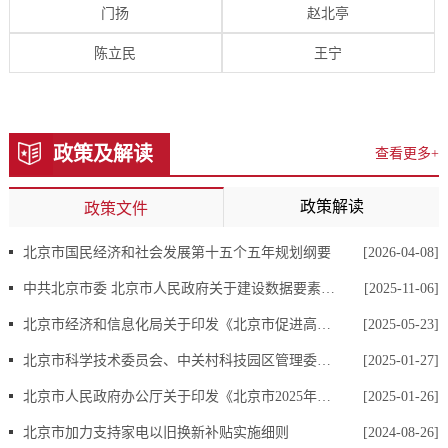
（一）申请接收渠道
门扬
赵北亭
1.当面提交
陈立民
王宁
地址：市重大项目办秘书行政处（北京市通州区宏安街2号院3号
楼）
工作时间：9:00-12:00，13:30-17:30(周一至周五，节假日除外)
政策及解读
查看更多+
联系电话：010-55529965
2.邮政寄送
政策解读
政策文件
收件人：市重大项目办秘书行政处
地址：北京市通州区宏安街2号院3号楼
北京市国民经济和社会发展第十五个五年规划纲要
[2026-04-08]
邮政编码：101107
中共北京市委 北京市人民政府关于建设数据要素综合试验区 深化数据要素市场化配置改革的实施意见
[2025-11-06]
其他：信封上请注明“信息公开申请”字样
北京市经济和信息化局关于印发《北京市促进高精尖产业高水平对外开放行动方案（2025年）》的通知
[2025-05-23]
3.传真提交
北京市科学技术委员会、中关村科技园区管理委员会等3部门关于印发《北京市加快推动“人工智能+新材料”创新发展行动计划（2025-2027年）》的通知
[2025-01-27]
传真号码：010-55572830
其他：请注明“政府信息公开申请”字样
北京市人民政府办公厅关于印发《北京市2025年重要民生实事项目》的通知
[2025-01-26]
4.网络提交
北京市加力支持家电以旧换新补贴实施细则
[2024-08-26]