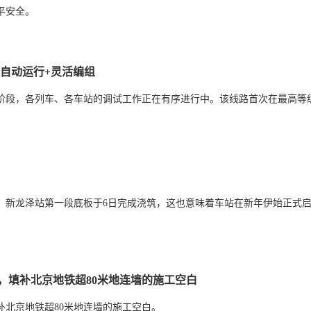
平安全。
全自动运行+灵活编组
行阶段，各列车、各车站的调试工作正在有序进行中。该线路首次在最高等
，新龙泽站第一段底板于6日完成浇筑，这也意味着车站在新年伊始正式启
，填补北京地铁超80米地连墙的施工空白
补北京地铁超80米地连墙的施工空白。