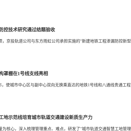
防控技术研究通过结题验收
项，京投轨道公司与东方雨虹公司承担实施的“新建地铁工程渗漏防控新型
构罩棚在1号线支线亮相
公布，使城市中心区与副中心双向无换乘直达的地铁1号线和八通线贵通工
慧工地示范线培育城市轨道交通建设新质生产力
质量为核心，深入梳理管理重点、难点，研发了“城市轨道交通智慧工地管