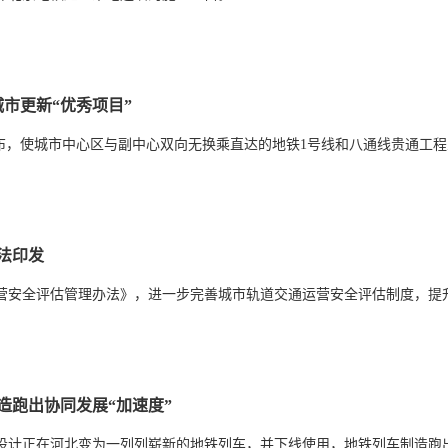
市更新“优秀项目”
公布，使城市中心区与副中心双向无换乘直达的地铁1号线和八通线贵通工
法印发
营安全评估管理办法》，进一步完善城市轨道交通运营安全评估制度，提
造跑出协同发展“加速度”
设计正在河北变为一列列崭新的地铁列车，并下线使用，地铁列车制造跑出