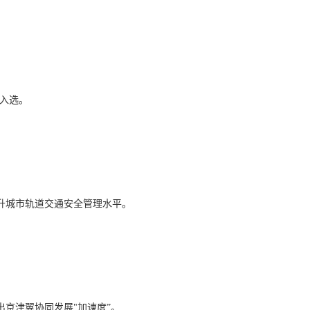
程入选。
升城市轨道交通安全管理水平。
京津翼协同发展"加谏度”。