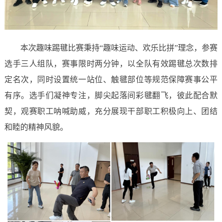
本次趣味踢毽比赛秉持“趣味运动、欢乐比拼”理念，参赛
选手三人组队，赛事限时两分钟，以全队有效踢毽总次数排
定名次，同时设置统一站位、触毽部位等规范保障赛事公平
有序。选手们凝神专注，脚尖起落间彩毽翻飞，彼此配合默
契，观赛职工呐喊助威，充分展现干部职工积极向上、团结
和睦的精神风貌。