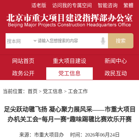
适老版
访问我的专属空间
智能咨询
繁體
搜索
网站首页
重大项目建设
新闻中心
政务公开
党工信息
政民互动
当前位置：
首页
>
党工信息
> 工会工作
足尖跃动毽飞扬 凝心聚力展风采——市重大项目
办机关工会“每月一赛”趣味踢毽比赛欢乐开赛
来源：市重大项目办
时间：2026年06月24日