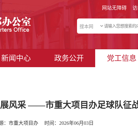
网站无障碍
访
新闻中心
政务公开
党工信息
搏展风采 ——市重大项目办足球队征
源：市重大项目办
时间：2026年06月03日