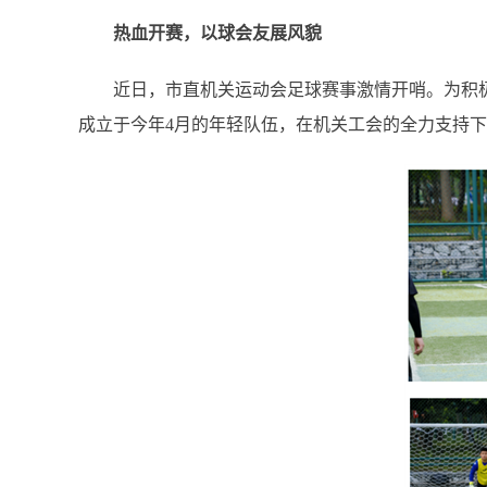
热血开赛，以球会友展风貌
近日，市直机关运动会足球赛事激情开哨。为积极
成立于今年4月的年轻队伍，在机关工会的全力支持下