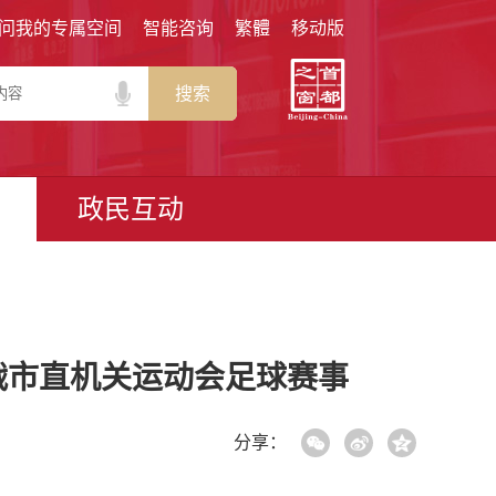
问我的专属空间
智能咨询
繁體
移动版
搜索
政民互动
战市直机关运动会足球赛事
分享：