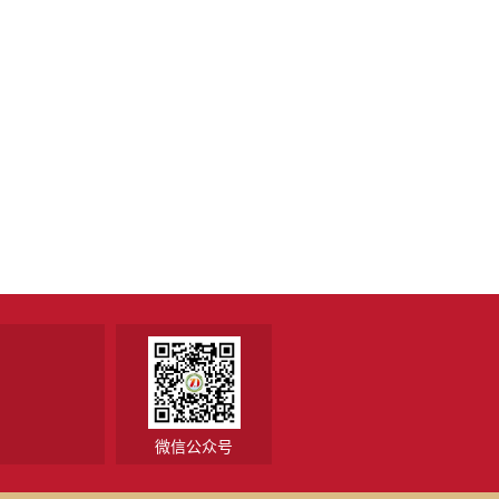
微信公众号