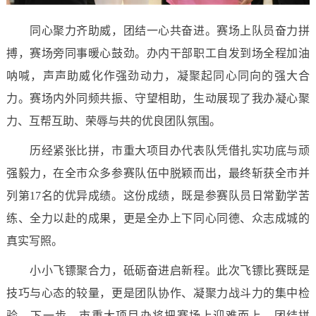
同心聚力齐助威，团结一心共奋进。赛场上队员奋力拼
搏，赛场旁同事暖心鼓劲。办内干部职工自发到场全程加油
呐喊，声声助威化作强劲动力，凝聚起同心同向的强大合
力。赛场内外同频共振、守望相助，生动展现了我办凝心聚
力、互帮互助、荣辱与共的优良团队氛围。
历经紧张比拼，市重大项目办代表队凭借扎实功底与顽
强毅力，在全市众多参赛队伍中脱颖而出，最终斩获全市并
列第17名的优异成绩。这份成绩，既是参赛队员日常勤学苦
练、全力以赴的成果，更是全办上下同心同德、众志成城的
真实写照。
小小飞镖聚合力，砥砺奋进启新程。此次飞镖比赛既是
技巧与心态的较量，更是团队协作、凝聚力战斗力的集中检
验。下一步，市重大项目办将把赛场上迎难而上、团结拼