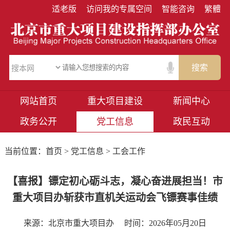
适老版
访问我的专属空间
智能咨询
繁體
搜索
网站首页
重大项目建设
新闻中心
政务公开
党工信息
政民互动
当前位置：
首页
>
党工信息
> 工会工作
【喜报】镖定初心砺斗志，凝心奋进展担当！市
重大项目办斩获市直机关运动会飞镖赛事佳绩
来源：北京市重大项目办
时间：2026年05月20日