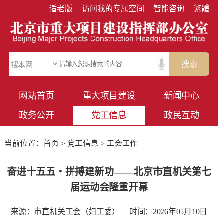
适老版
访问我的专属空间
智能咨询
繁體
搜索
网站首页
重大项目建设
新闻中心
政务公开
党工信息
政民互动
当前位置：
首页
>
党工信息
> 工会工作
奋进十五五・拼搏建新功——北京市直机关第七
届运动会隆重开幕
来源：市直机关工会（妇工委）
时间：2026年05月10日