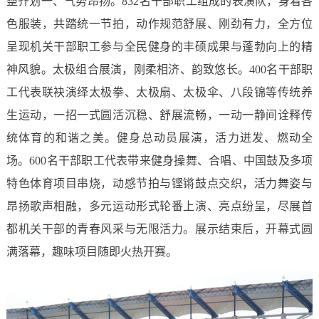
整齐划一、气势昂扬。832名干部职工组成的表演队，身着各
色服装，共踏统一节拍，动作规范舒展、刚劲有力，全方位
呈现机关干部职工参与全民健身的丰硕成果与蓬勃向上的精
神风貌。太极组合展演，刚柔相济、韵致悠长。400名干部职
工代表联袂演绎太极拳、太极扇、太极伞、八段锦等传统养
生运动，一招一式圆活沉稳、舒展流畅，一动一静间诠释传
统体育的和谐之美。健身总动员展演，活力迸发、燃动全
场。600名干部职工代表带来健身操舞、合唱、中国鼓及多项
特色体育项目串烧，动感节拍与铿锵鼓点交织，活力舞姿与
昂扬歌声相融，多元运动形式轮番上演、亮点纷呈，尽展首
都机关干部的青春风采与无限活力。展示结束后，开幕式圆
满落幕，趣味项目随即火热开赛。