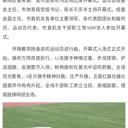
朝阳区委常委、宣传部部长冯志明出席开幕式。运动会组委
会主任、市体育局党组书记、局长于庆丰主持开幕式。组委
会副主任、市直机关各单位主要领导、各代表团团长和裁判
员、运动员代表、市直机关干部职工等5000余人参加开幕
式。
伴随着昂扬奋进的运动员进行曲，开幕式入场式正式开
始。旗帜方阵昂首前行，12名旗手神情庄重、步伐铿锵，护
送国旗、会旗整齐入场，鲜艳旗帜在晨光中迎风舒展。全场
目光聚焦，3名升旗手精神抖擞、庄严升旗，五星红旗在雄壮
国歌声中冉冉升起，全场干部职工肃立注目、高唱国歌，铿
锵旋律响彻全场。