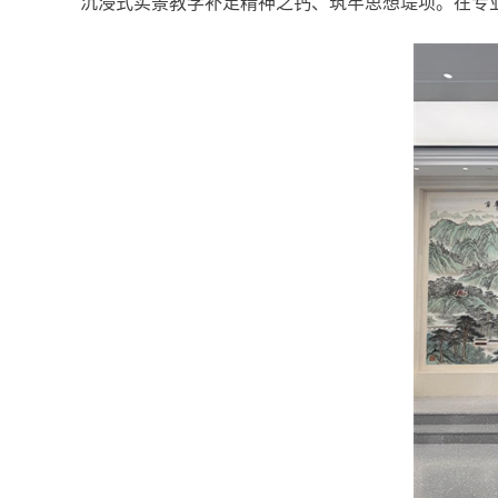
沉浸式实景教学补足精神之钙、筑牢思想堤坝。在专