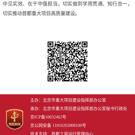
中见实效、在干中强担当，切实做到学用贯通、知行合一，
切实推动首都重大项目高质量建设。
主办：北京市重大项目建设指挥部办公室
承办：北京市重大项目建设指挥部办公室秘书行政处
京ICP备10032462号
京公网安备 11010202008100号
技术支持：首都之窗运行管理中心