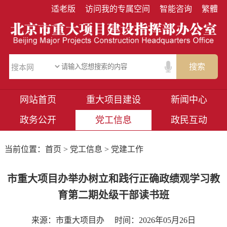
适老版
访问我的专属空间
智能咨询
繁體
搜索
网站首页
重大项目建设
新闻中心
政务公开
党工信息
政民互动
当前位置：
首页
>
党工信息
> 党建工作
市重大项目办举办树立和践行正确政绩观学习教
育第二期处级干部读书班
来源：市重大项目办
时间：2026年05月26日