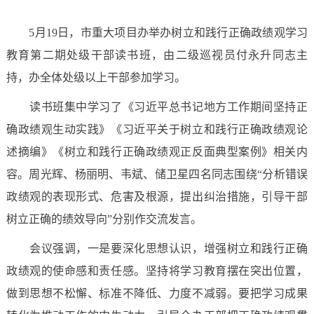
5月19日，市重大项目办举办树立和践行正确政绩观学习
教育第二期处级干部读书班，由二级巡视员付永升同志主
持，办全体处级以上干部参加学习。
读书班集中学习了《习近平总书记地方工作期间坚持正
确政绩观生动实践》《习近平关于树立和践行正确政绩观论
述摘编》《树立和践行正确政绩观正反面典型案例》相关内
容。周光辉、杨丽明、韦斌、储卫星四名同志围绕“分析错误
政绩观的表现形式、危害及根源，提出纠治措施，引导干部
树立正确的绩效导向”分别作交流发言。
会议强调，一是要深化思想认识，增强树立和践行正确
政绩观的使命感和责任感。坚持将学习教育摆在突出位置，
做到思想不松懈、标准不降低、力度不减弱。要把学习成果