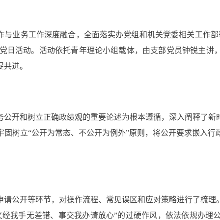
与业务工作深度融合，全面落实办党组和机关党委相关工作部署
主题党日活动。活动依托青年理论小组载体，由支部党员钟锐主讲
促共进。
公开和树立正确政绩观的重要论述为根本遵循，深入阐释了新时
牢固树立“公开为常态、不公开为例外”原则，将公开要求嵌入行
请公开等环节，对操作流程、常见误区和应对策略进行了梳理。
文经我手无差错、事交我办请放心”的过硬作风，依法依规办理