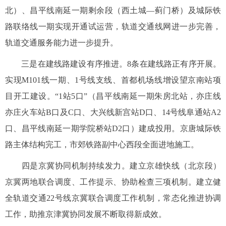
北）、昌平线南延一期剩余段（西土城—蓟门桥）及城际铁
路联络线一期实现开通试运营，轨道交通线网进一步完善，
轨道交通服务能力进一步提升。
三是在建线路建设有序推进。8条在建线路正有序开展。
实现M101线一期、1号线支线、首都机场线增设望京南站项
目开工建设。“1站5口”（昌平线南延一期朱房北站，亦庄线
亦庄火车站B口及C口、大兴线新宫站D口、14号线阜通站A2
口、昌平线南延一期学院桥站D2口）建成投用。京唐城际铁
路主体结构完工，市郊铁路副中心西段全面进地施工。
四是京冀协同机制持续发力。建立京雄快线（北京段）
京冀两地联合调度、工作提示、协助检查三项机制。建立健
全轨道交通22号线京冀联合调度工作机制，常态化推进协调
工作，助推京津冀协同发展不断取得新成效。